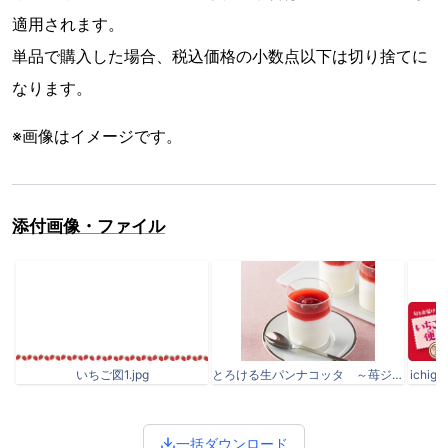
適用されます。
単品で購入した場合、税込価格の小数点以下は切り捨てに
なります。
※画像はイメージです。
添付画像・ファイル
いちご図1.jpg
とろける生パンナコッタ ～苺ジュレ仕立て～.jpg
ichigo
一括ダウンロード