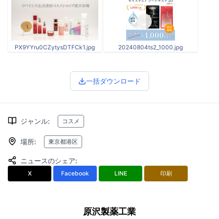
PX9YYru0CZytysDTFCk1.jpg
20240804ts2_1000.jpg
一括ダウンロード
ジャンル
:
コスメ
場所
:
東京都港区
ニュースのシェア
:
X
Facebook
LINE
印刷
原沢製薬工業