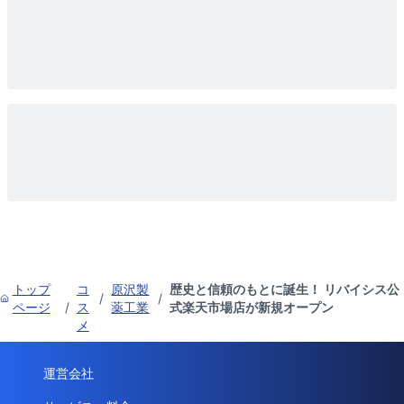
トップ
コ
原沢製
歴史と信頼のもとに誕生！ リバイシス公
/
/
ページ
/
ス
薬工業
式楽天市場店が新規オープン
メ
運営会社