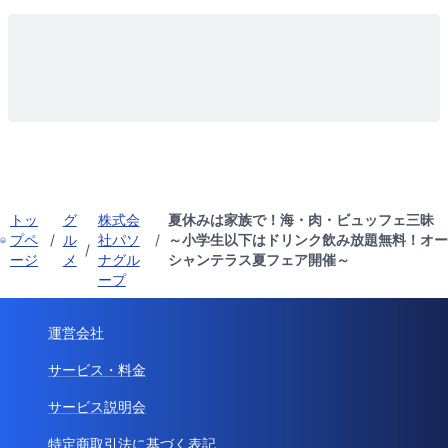
トッ
グ
株式会
夏休みは家族で！海・肉・ビュッフェ三昧
プペ
/
ル
社パソ
/
～小学生以下はドリンク飲み放題無料！オー
/
ージ
メ
ナグル
シャンテラス夏フェア開催～
ープ
運営会社
サービス・料金
サービス説明会
特定商取引法に基づく表記