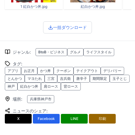
1 紅白かつ丼.jpg
紅白かつ丼.jpg
一括ダウンロード
ジャンル
:
BtoB・ビジネス
グルメ
ライフスタイル
タグ
:
アプリ
お正月
かつ丼
クーポン
テイクアウト
デリバリー
とんかつ
マヨたれ
三宮
吉兵衛
唐辛子
期間限定
玉子とじ
神戸
紅白かつ丼
肩ロース
背ロース
場所
:
兵庫県神戸市
ニュースのシェア
:
X
Facebook
LINE
印刷