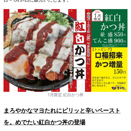
1月限定 紅白かつ丼
まろやかなマヨたれにピリッと辛いペースト
を。めでたい紅白かつ丼の登場