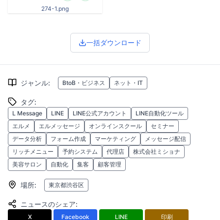
274-1.png
一括ダウンロード
ジャンル
:
BtoB・ビジネス
ネット・IT
タグ
:
L Message
LINE
LINE公式アカウント
LINE自動化ツール
エルメ
エルメッセージ
オンラインスクール
セミナー
データ分析
フォーム作成
マーケティング
メッセージ配信
リッチメニュー
予約システム
代理店
株式会社ミショナ
美容サロン
自動化
集客
顧客管理
場所
:
東京都渋谷区
ニュースのシェア
:
X
Facebook
LINE
印刷