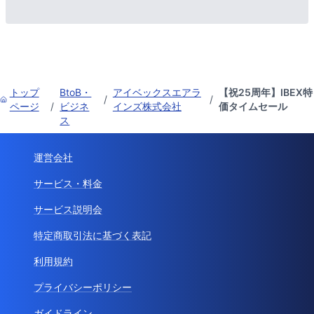
トップ
BtoB・
アイベックスエアラ
【祝25周年】IBEX特
/
/
ページ
/
ビジネ
インズ株式会社
価タイムセール
ス
運営会社
サービス・料金
サービス説明会
特定商取引法に基づく表記
利用規約
プライバシーポリシー
ガイドライン