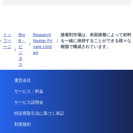
トッ
Bto
Research
接着剤市場は、表面接着によって材料
プペ
B・
Nester Pri
/
を一緒に保持することができる様々な
/
ージ
ビ
vate Limit
樹脂で構成されています。
/
ジ
ed
ネ
ス
運営会社
サービス・料金
サービス説明会
特定商取引法に基づく表記
利用規約