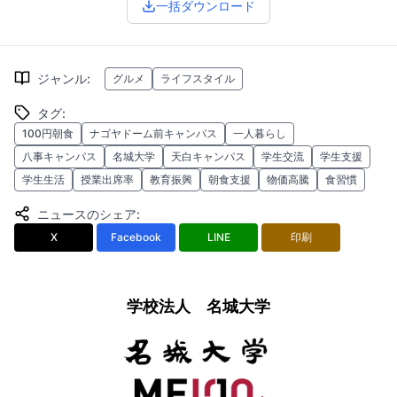
一括ダウンロード
ジャンル
:
グルメ
ライフスタイル
タグ
:
100円朝食
ナゴヤドーム前キャンパス
一人暮らし
八事キャンパス
名城大学
天白キャンパス
学生交流
学生支援
学生生活
授業出席率
教育振興
朝食支援
物価高騰
食習慣
ニュースのシェア
:
X
Facebook
LINE
印刷
学校法人 名城大学