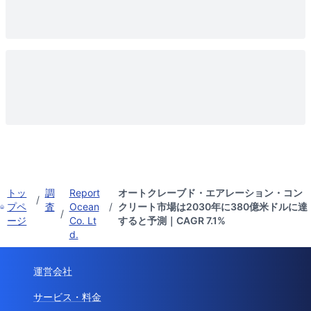
トッ
調
Report
オートクレーブド・エアレーション・コン
/
プペ
査
Ocean
/
クリート市場は2030年に380億米ドルに達
/
ージ
Co. Lt
すると予測｜CAGR 7.1%
d.
運営会社
サービス・料金