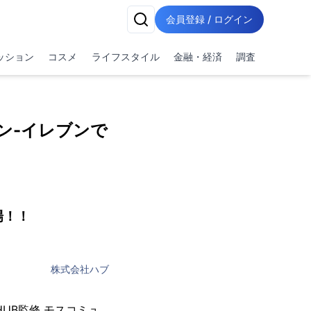
会員登録 / ログイン
ッション
コスメ
ライフスタイル
金融・経済
調査
ン-イレブンで
場！！
株式会社ハブ
UB監修 モスコミュ