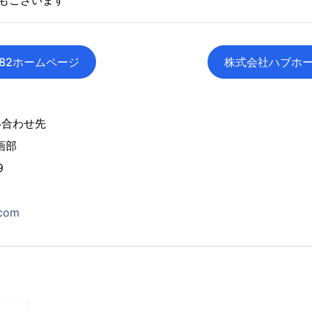
もございます
・82ホームページ
株式会社ハブホ
い合わせ先
画部
9
.com