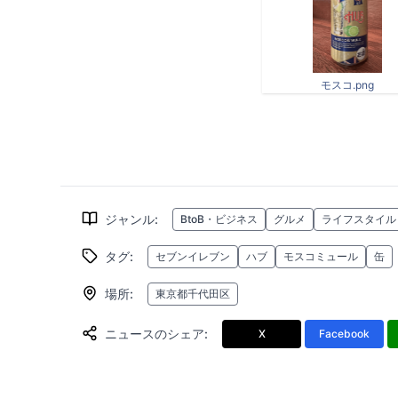
モスコ.png
ジャンル
:
BtoB・ビジネス
グルメ
ライフスタイル
タグ
:
セブンイレブン
ハブ
モスコミュール
缶
場所
:
東京都千代田区
ニュースのシェア
:
X
Facebook