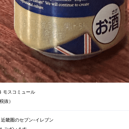
 モスコミュール
税抜）
近畿圏のセブン-イレブン