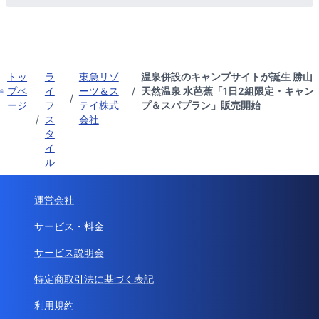
トッ
ラ
東急リゾ
温泉併設のキャンプサイトが誕生 勝山
プペ
イ
ーツ＆ス
/
天然温泉 水芭蕉「1日2組限定・キャン
/
ージ
フ
テイ株式
プ＆スパプラン」販売開始
/
ス
会社
タ
イ
ル
運営会社
サービス・料金
サービス説明会
特定商取引法に基づく表記
利用規約