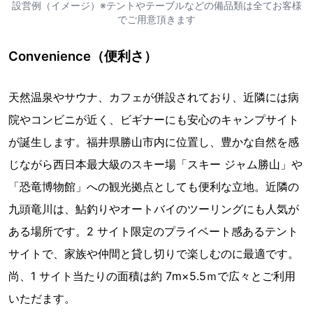
設営例（イメージ）※テントやテーブルなどの備品類は全てお客様
でご用意頂きます
Convenience（便利さ）
天然温泉やサウナ、カフェが併設されており、近隣には病
院やコンビニが近く、ビギナーにも安心のキャンプサイト
が誕生します。福井県勝山市内に位置し、豊かな⾃然を感
じながら⻄日本最⼤級のスキー場「スキー ジャム勝山」や
「恐⻯博物館」への観光拠点としても便利な⽴地。近隣の
九頭⻯川は、鮎釣りやオートバイのツーリングにも人気が
ある場所です。2 サイト限定のプライベート感あるテント
サイトで、家族や仲間と貸し切りで楽しむのに最適です。
尚、1 サイト当たりの面積は約 7m×5.5ｍで広々とご利用
いただます。