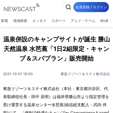
会員登録 / ログイン
新着
地域検索
エンタメ
スポーツ
アニメ・ゲーム
BtoB
温泉併設のキャンプサイトが誕生 勝山
天然温泉 水芭蕉「1日2組限定・キャン
プ＆スパプラン」販売開始
2021-10-01 18:00
東急リゾーツ＆ステイ株式会社
東急リゾーツ＆ステイ株式会社（本社：東京都渋⾕区、代
表取締役社⻑：⽥中 辰明）は福井県勝山市より指定管理を
受け運営する温泉センター水芭蕉(統括総支配人：武内 伴
親)にて、「便利で快適なキャンプ〜 Convenience＆comf