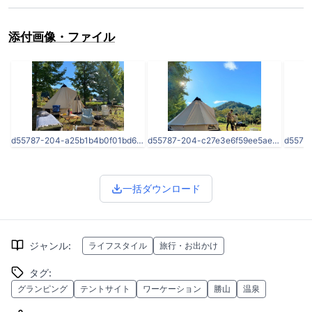
添付画像・ファイル
d55787-204-a25b1b4b0f01bd6656e9-0.jpg
d55787-204-c27e3e6f59ee5ae1149e-1.jpg
一括ダウンロード
ジャンル
:
ライフスタイル
旅行・お出かけ
タグ
:
グランピング
テントサイト
ワーケーション
勝山
温泉