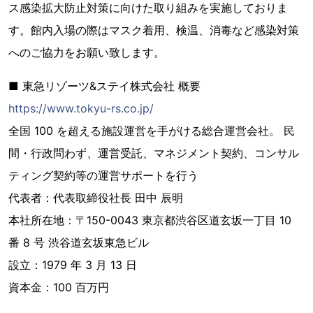
ス感染拡⼤防止対策に向けた取り組みを実施しておりま
す。館内入場の際はマスク着用、検温、消毒など感染対策
へのご協力をお願い致します。
■ 東急リゾーツ&ステイ株式会社 概要
https://www.tokyu-rs.co.jp/
全国 100 を超える施設運営を手がける総合運営会社。 ⺠
間・行政問わず、運営受託、マネジメント契約、コンサル
ティング契約等の運営サポートを行う
代表者：代表取締役社⻑ ⽥中 辰明
本社所在地：〒150-0043 東京都渋⾕区道玄坂一丁目 10
番 8 号 渋⾕道玄坂東急ビル
設⽴：1979 年 3 月 13 日
資本金：100 百万円