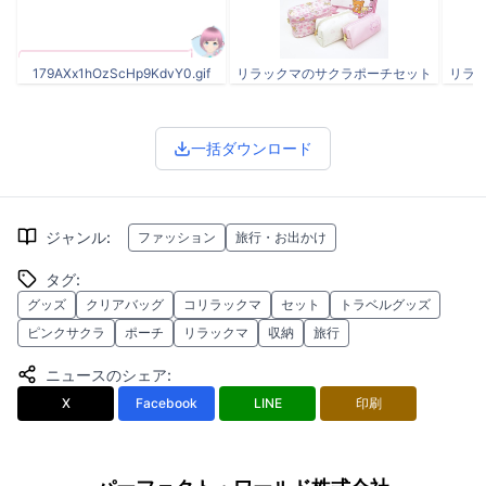
179AXx1hOzScHp9KdvY0.gif
リラックマのサクラポーチセット
リラ
一括ダウンロード
ジャンル
:
ファッション
旅行・お出かけ
タグ
:
グッズ
クリアバッグ
コリラックマ
セット
トラベルグッズ
ピンクサクラ
ポーチ
リラックマ
収納
旅行
ニュースのシェア
:
X
Facebook
LINE
印刷