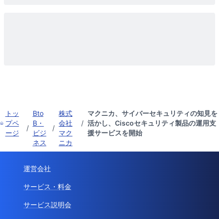
トッ
Bto
株式
マクニカ、サイバーセキュリティの知見を
プペ
B・
会社
/
活かし、Ciscoセキュリティ製品の運用支
/
/
ージ
ビジ
マク
援サービスを開始
ネス
ニカ
運営会社
サービス・料金
サービス説明会