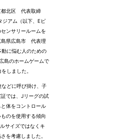
京都北区 代表取締
タジアム（以下、Eピ
のセンサリールームを
広島県広島市 代表理
多動に悩む人のための
広島のホームゲームで
力をしました。
校などに呼び掛け、子
証では、Jリーグの試
ちと体をコントロール
いものを使用する傾向
グルサイズではなくキ
易さを考慮しました。