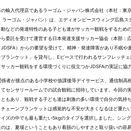
器の輸入代理店であるラーゴム・ジャパン株式会社（本社：東
 ラーゴム・ジャパン）は、エディオンピースウィング広島ス
多動などの発達特性のある子ども達がサッカー観戦をするため
から委託を受けて運営する日本発達支援サッカー協会（本部：
JDSFA）からの要望を受けて、精神・発達障害があり不眠や
ンブランケット」を貸与し、Eピースで行われるサンフレッチェ
サッカー観戦をする環境づくりに役立つかJDSFAの実証に協
の関係者が接点のある小学校や放課後等デイサービス、通信制高
してセンサリールームでの試合観戦に招待しています。今回の実
こともあり、観戦する子ども達は刺激の多い環境で自分の気持
。チェーンブランケットは感覚的な不安が大きくなるほど重た
イズの中でも最も重たい5kgのタイプを選択しました。シン
たのは、夏場ということもあり着脱のしやすさと取り扱いの容