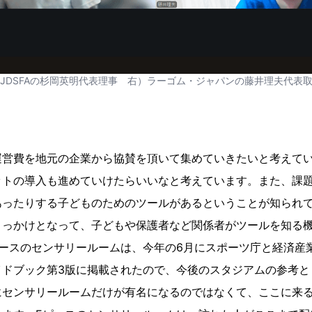
JDSFAの杉岡英明代表理事 右）ラーゴム・ジャパンの藤井理夫代表
運営費を地元の企業から協賛を頂いて集めていきたいと考えて
ットの導入も進めていけたらいいなと考えています。また、課
あったりする子どものためのツールがあるということが知られ
きっかけとなって、子どもや保護者など関係者がツールを知る
ピースのセンサリールームは、今年の6月にスポーツ庁と経済産
イドブック第3版に掲載されたので、今後のスタジアムの参考と
にセンサリールームだけが有名になるのではなくて、ここに来