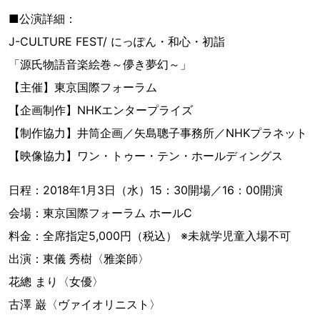
■公演詳細：
J-CULTURE FEST/ にっぽん・和心・初詣
「源氏物語音楽絵巻～儚き夢幻～」
【主催】東京国際フォーラム
【企画制作】NHKエンタープライズ
【制作協力】井筒企画／矢島聰子事務所／NHKプラネット
【映像協力】ワン・トゥー・テン・ホールディングス
日程：2018年1月3日（水）15：30開場／16：00開演
会場：東京国際フォーラム ホールC
料金：全席指定5,000円（税込） ※未就学児童入場不可
出演：東儀 秀樹〈雅楽師〉
花總 まり〈女優〉
古澤 巌〈ヴァイオリニスト〉