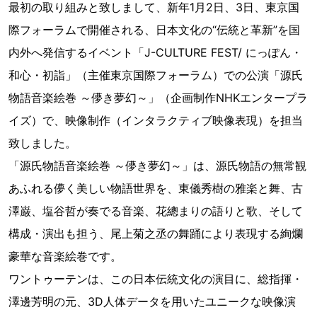
最初の取り組みと致しまして、新年1月2日、3日、東京国
際フォーラムで開催される、日本文化の“伝統と革新”を国
内外へ発信するイベント「J-CULTURE FEST/ にっぽん・
和心・初詣」（主催東京国際フォーラム）での公演「源氏
物語音楽絵巻 ～儚き夢幻～」（企画制作NHKエンタープラ
イズ）で、映像制作（インタラクティブ映像表現）を担当
致しました。
「源氏物語音楽絵巻 ～儚き夢幻～」は、源氏物語の無常観
あふれる儚く美しい物語世界を、東儀秀樹の雅楽と舞、古
澤巌、塩谷哲が奏でる音楽、花總まりの語りと歌、そして
構成・演出も担う、尾上菊之丞の舞踊により表現する絢爛
豪華な音楽絵巻です。
ワントゥーテンは、この日本伝統文化の演目に、総指揮・
澤邊芳明の元、3D人体データを用いたユニークな映像演