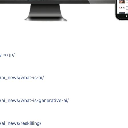
y.co.jp/
p/ai_news/what-is-ai/
jp/ai_news/what-is-generative-ai/
？
p/ai_news/reskilling/