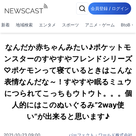
会員登録 / ログイン
新着
地域検索
エンタメ
スポーツ
アニメ・ゲーム
BtoB
なんだか赤ちゃんみたい♪ポケットモ
ンスターのすやすやフレンドシリーズ
♡ポケモンって寝ているときはこんな
表情なんだな～！すやすや眠るミュウ
につられてこっちもウトウト。。。個
人的にはこのぬいぐるみ”2way使
い”が出来ると思います♪
2021-10-23 09:00
パーフェクト・ワールド株式会社