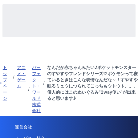
ト
アニ
パー
なんだか赤ちゃんみたい♪ポケットモンスター
ッ
メ・
フェ
のすやすやフレンドシリーズ♡ポケモンって寝
/
プ
ゲー
ク
ているときはこんな表情なんだな～！すやすや
/
ペ
ム
ト・
眠るミュウにつられてこっちもウトウト。。。
/
ー
ワー
個人的にはこのぬいぐるみ”2way使い”が出来
ジ
ルド
ると思います♪
株式
会社
運営会社