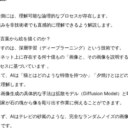
裏側には、理解可能な論理的なプロセスが存在します。
組みを非技術者でも直感的に理解できるよう解説します。
て言葉から絵を描くのか？
なすのは、深層学習（ディープラーニング）という技術です。
ーネット上に存在する何十億もの「画像と、その画像を説明す
ロセスに基づいています 。
て、AIは「猫とはどのような特徴を持つか」「夕焼けとはど
に理解します。
像生成の具体的な手法は拡散モデル（Diffusion Model）
刻家が石の塊から像を彫り出す作業に例えることができます。
ず、AIはテレビの砂嵐のような、完全なランダムノイズの画
」です。