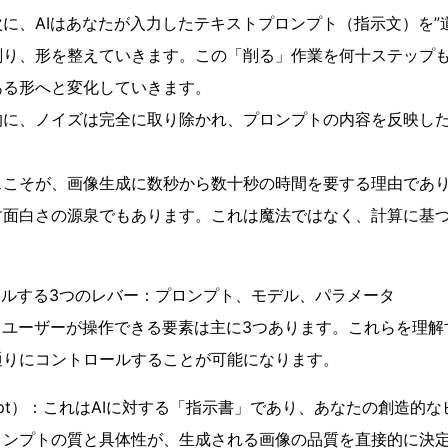
に、AIはあなたが入力したテキストプロンプト（指示文）を”
削り、形を整えていきます。この「削る」作業を何十ステップ
ある形へと変化していきます。
的に、ノイズは完全に取り除かれ、プロンプトの内容を反映し
スこそが、画像生成に数秒から数十秒の時間を要する理由であ
す面白さの源泉でもあります。これは魔法ではなく、計算に基
ールする3つのレバー：プロンプト、モデル、パラメータ
、ユーザーが操作できる要素は主に3つあります。これらを理
通りにコントロールすることが可能になります。
mpt）：これはAIに対する「指示書」であり、あなたの創造的
ンプトの質と具体性が、生成される画像の品質を直接的に決定し