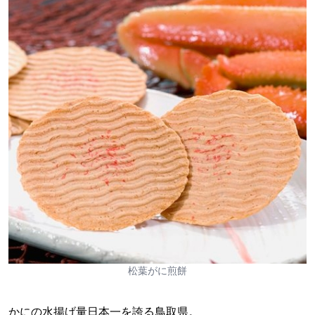
松葉がに煎餅
かにの水揚げ量日本一を誇る鳥取県。