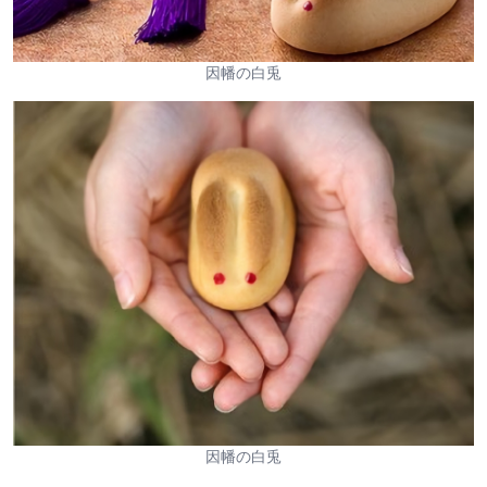
因幡の白兎
因幡の白兎