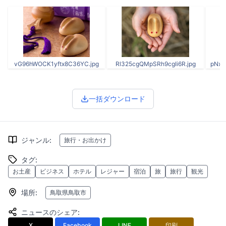
vG96hWOCK1yftx8C36YC.jpg
Rl325cgQMpSRh9cgIi6R.jpg
pNx0
一括ダウンロード
ジャンル
:
旅行・お出かけ
タグ
:
お土産
ビジネス
ホテル
レジャー
宿泊
旅
旅行
観光
場所
:
鳥取県鳥取市
ニュースのシェア
:
X
Facebook
LINE
印刷