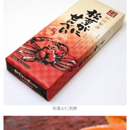
松葉がに煎餅