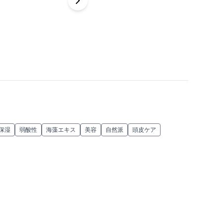
保湿
弱酸性
海藻エキス
美容
自然派
頭皮ケア