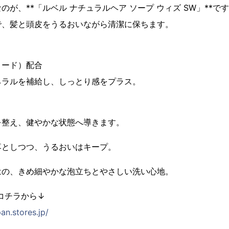
が、**「ルベル ナチュラルヘア ソープ ウィズ SW」**で
で、髪と頭皮をうるおいながら清潔に保ちます。
ィード）配合
ネラルを補給し、しっとり感をプラス。
を整え、健やかな状態へ導きます。
落としつつ、うるおいはキープ。
はの、きめ細やかな泡立ちとやさしい洗い心地。
コチラから↓
an.stores.jp/