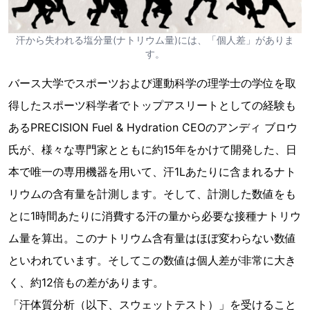
汗から失われる塩分量(ナトリウム量)には、「個人差」がありま
す。
バース大学でスポーツおよび運動科学の理学士の学位を取
得したスポーツ科学者でトップアスリートとしての経験も
あるPRECISION Fuel & Hydration CEOのアンディ ブロウ
氏が、様々な専門家とともに約15年をかけて開発した、日
本で唯一の専用機器を用いて、汗1Lあたりに含まれるナト
リウムの含有量を計測します。そして、計測した数値をも
とに1時間あたりに消費する汗の量から必要な接種ナトリウ
ム量を算出。このナトリウム含有量はほぼ変わらない数値
といわれています。そしてこの数値は個人差が非常に大き
く、約12倍もの差があります。
「汗体質分析（以下、スウェットテスト）」を受けること