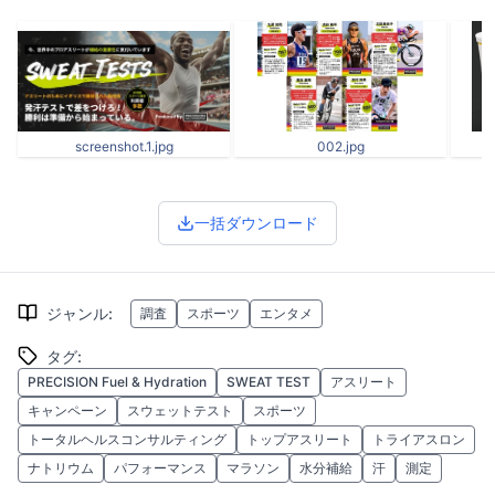
screenshot.1.jpg
002.jpg
一括ダウンロード
ジャンル
:
調査
スポーツ
エンタメ
タグ
:
PRECISION Fuel & Hydration
SWEAT TEST
アスリート
キャンペーン
スウェットテスト
スポーツ
トータルヘルスコンサルティング
トップアスリート
トライアスロン
ナトリウム
パフォーマンス
マラソン
水分補給
汗
測定