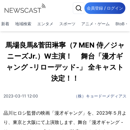
会員登録 / ログイン
新着
地域検索
エンタメ
スポーツ
アニメ・ゲーム
BtoB
馬場良馬&菅田琳寧（7 MEN 侍／ジャ
ニーズJr.）W主演！ 舞台「漫才ギ
ャング -リローデッド-」 全キャスト
決定！！
2023-03-11 12:00
（株）キョードーメディアス
品川ヒロシ監督の映画「漫才ギャング」を、2023年５月よ
り、東京と大阪にて上演致します、舞台「漫才ギャング -