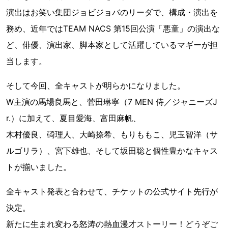
演出はお笑い集団ジョビジョバのリーダで、構成・演出を
務め、近年ではTEAM NACS 第15回公演「悪童」の演出な
ど、俳優、演出家、脚本家として活躍しているマギーが担
当します。
そして今回、全キャストが明らかになりました。
W主演の馬場良馬と、菅田琳寧（7 MEN 侍／ジャニーズJ
r.）に加えて、夏目愛海、富田麻帆、
木村優良、碕理人、大崎捺希、もりももこ、児玉智洋（サ
ルゴリラ）、宮下雄也、そして坂田聡と個性豊かなキャス
トが揃いました。
全キャスト発表と合わせて、チケットの公式サイト先行が
決定。
新たに生まれ変わる怒涛の熱血漫才ストーリー！どうぞご