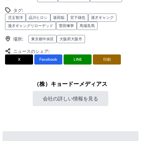
タグ
:
児玉智洋
品川ヒロシ
坂田聡
宮下雄也
漫才ギャング
漫才ギャングリローデッド
菅田琳寧
馬場良馬
場所
:
東京都中央区
大阪府大阪市
ニュースのシェア
:
X
Facebook
LINE
印刷
（株）キョードーメディアス
会社の詳しい情報を見る