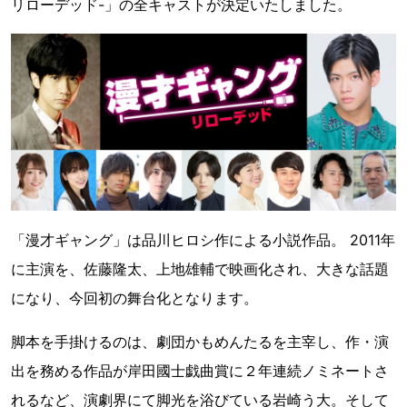
リローデッド-」の全キャストが決定いたしました。
「漫才ギャング」は品川ヒロシ作による小説作品。 2011年
に主演を、佐藤隆太、上地雄輔で映画化され、大きな話題
になり、今回初の舞台化となります。
脚本を手掛けるのは、劇団かもめんたるを主宰し、作・演
出を務める作品が岸田國士戯曲賞に２年連続ノミネートさ
れるなど、演劇界にて脚光を浴びている岩崎う大。そして