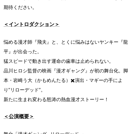
期待ください。
＜イントロダクション＞
悩める漫才師『飛夫』と、とくに悩みはないヤンキー『龍
平』が出会った。
猛スピードで動き出す運命の歯車は止められない。
品川ヒロシ監督の映画『漫才ギャング』が初の舞台化。脚
本・岩崎う大（かもめんたる）✖️演出・マギーの手によ
り”リローデッド”。
新たに生まれ変わる怒涛の熱血漫才ストーリー！
＜公演概要＞
舞台「漫才ギャング -リローデッド-」