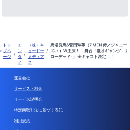
トッ
エ
（株）キ
馬場良馬&菅田琳寧（7 MEN 侍／ジャニー
プペ
ン
ョードー
/
ズJr.）W主演！ 舞台「漫才ギャング -リ
/
/
ージ
タ
メディア
ローデッド-」 全キャスト決定！！
メ
ス
運営会社
サービス・料金
サービス説明会
特定商取引法に基づく表記
利用規約