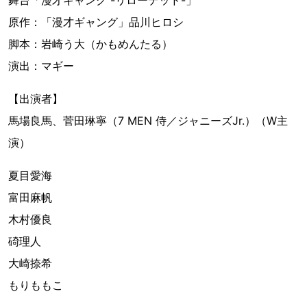
原作：「漫才ギャング」品川ヒロシ
脚本：岩崎う大（かもめんたる）
演出：マギー
【出演者】
馬場良馬、菅田琳寧（7 MEN 侍／ジャニーズJr.）（W主
演）
夏目愛海
富田麻帆
木村優良
碕理人
大崎捺希
もりももこ