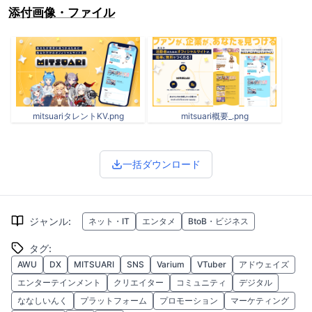
添付画像・ファイル
mitsuariタレントKV.png
mitsuari概要_.png
一括ダウンロード
ジャンル
:
ネット・IT
エンタメ
BtoB・ビジネス
タグ
:
AWU
DX
MITSUARI
SNS
Varium
VTuber
アドウェイズ
エンターテインメント
クリエイター
コミュニティ
デジタル
ななしいんく
プラットフォーム
プロモーション
マーケティング