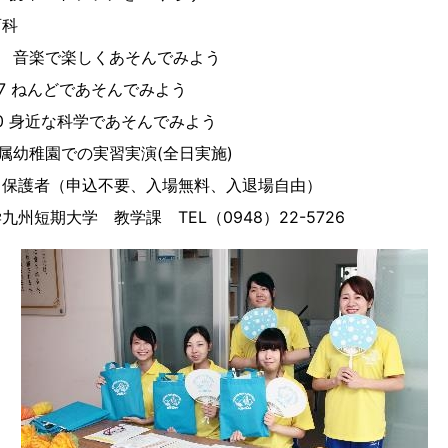
科
楽しくあそんでみよう
どであそんでみよう
な科学であそんでみよう
の実習実演(全日実施)
保護者（申込不要、入場無料、入退場自由）
州短期大学 教学課 TEL（0948）22-5726