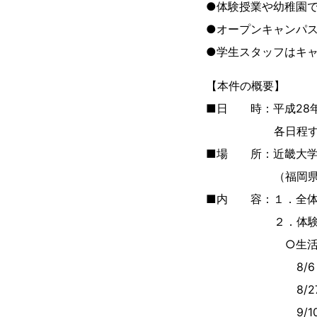
●体験授業や幼稚園
●オープンキャンパ
●学生スタッフはキ
【本件の概要】
■日 時：平成28年（
各日程すべて 午前の
■場 所：近畿大学
（福岡県飯塚市菰田
■内 容：１．全体
２．体験
○生活福祉
8/6 ビジネ
8/27 身体
9/10 携帯