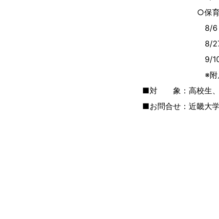
○保育
8/6 音楽で
8/27 ねん
9/10 身近
※附属幼稚園で
■対 象：高校生、
■お問合せ：近畿大学九