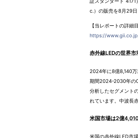
証スタンダード 4171）
c.）の販売を8月29
【当レポートの詳細
https://www.gii.co.j
赤外線LEDの世界市
2024年に8億8,1
期間2024-2030
分析したセグメントの
れています。中波長赤
米国市場は2億4,01
米国の赤外線LED市場