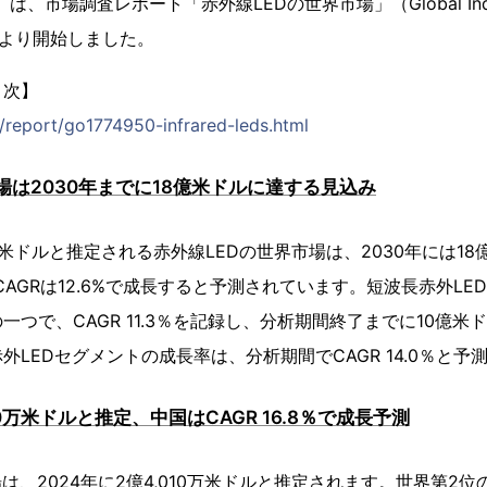
は、市場調査レポート「赤外線LEDの世界市場」（Global Industry 
日より開始しました。
目次】
p/report/go1774950-infrared-leds.html
場は2030年までに18億米ドルに達する見込み
40万米ドルと推定される赤外線LEDの世界市場は、2030年には1
年のCAGRは12.6%で成長すると予測されています。短波長赤外L
一つで、CAGR 11.3％を記録し、分析期間終了までに10億米
外LEDセグメントの成長率は、分析期間でCAGR 14.0％と予
0万米ドルと推定、中国はCAGR 16.8％で成長予測
は、2024年に2億4,010万米ドルと推定されます。世界第2