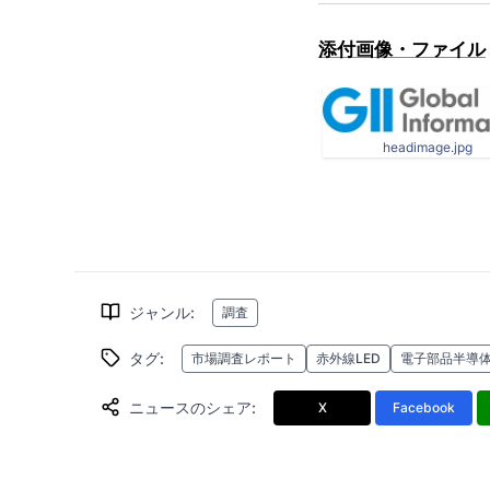
添付画像・ファイル
headimage.jpg
ジャンル
:
調査
タグ
:
市場調査レポート
赤外線LED
電子部品半導
ニュースのシェア
:
X
Facebook