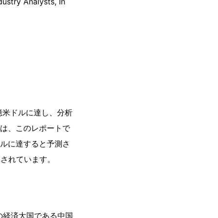
Analysts, In
8億米ドルに達し、分析
EDは、このレポートで
ドルに達すると予測さ
測されています。
位の経済大国である中国