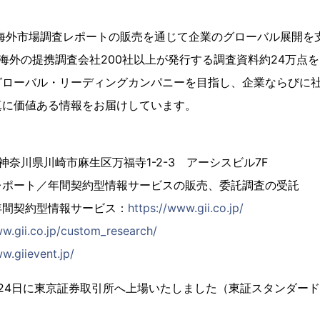
、海外市場調査レポートの販売を通じて企業のグローバル展開を
海外の提携調査会社200社以上が発行する調査資料約24万点
グローバル・リーディングカンパニーを目指し、企業ならびに
真に価値ある情報をお届けしています。
4 神奈川県川崎市麻生区万福寺1-2-3 アーシスビル7F
レポート／年間契約型情報サービスの販売、委託調査の受託
年間契約型情報サービス：
https://www.gii.co.jp/
ww.gii.co.jp/custom_research/
w.giievent.jp/
2月24日に東京証券取引所へ上場いたしました（東証スタンダード市