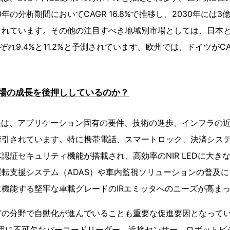
0年の分析期間においてCAGR 16.8%で推移し、2030年には3億
されています。その他の注目すべき地域別市場としては、日本
ぞれ9.4%と11.2%と予測されています。欧州では、ドイツがCAG
。
場の成長を後押ししているのか？
長は、アプリケーション固有の要件、技術の進歩、インフラの
牽引されています。特に携帯電話、スマートロック、決済シス
認証セキュリティ機能が搭載され、高効率のNIR LEDに大き
転支援システム（ADAS）や車内監視ソリューションの普及
機能する堅牢な車載グレードのIRエミッタへのニーズが高ま
の分野で自動化が進んでいることも重要な促進要因となっています
運用に不可欠なバーコードリーダー、近接センサー、ロボットビ