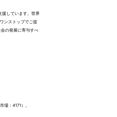
支援しています。世界
をワンストップでご提
社会の発展に寄与すべ
場：4171）。