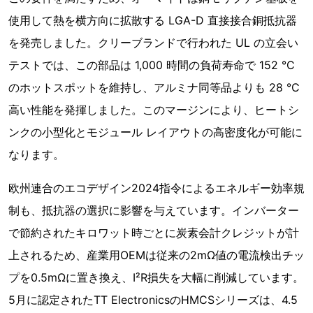
使用して熱を横方向に拡散する LGA-D 直接接合銅抵抗器
を発売しました。クリーブランドで行われた UL の立会い
テストでは、この部品は 1,000 時間の負荷寿命で 152 °C
のホットスポットを維持し、アルミナ同等品よりも 28 °C
高い性能を発揮しました。このマージンにより、ヒートシ
ンクの小型化とモジュール レイアウトの高密度化が可能に
なります。
欧州連合のエコデザイン2024指令によるエネルギー効率規
制も、抵抗器の選択に影響を与えています。インバーター
で節約されたキロワット時ごとに炭素会計クレジットが計
上されるため、産業用OEMは従来の2mΩ値の電流検出チッ
プを0.5mΩに置き換え、I²R損失を大幅に削減しています。
5月に認定されたTT ElectronicsのHMCSシリーズは、4.5