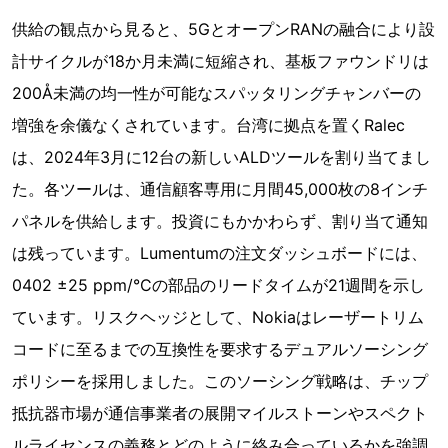
供給の観点から見ると、5GとオープンRANの融合により設
計サイクルが18か月未満に短縮され、基板ファウンドリは
200Å未満の均一性が可能なスパッタリングチャンバーの
増強を余儀なくされています。台湾に拠点を置くRalec
は、2024年3月に12台の新しいALDツールを割り当てまし
た。各ツールは、通信顧客専用に月間45,000枚の8インチ
パネルを供給します。投資にもかかわらず、割り当て通知
は残っています。Lumentumの注文ダッシュボードには、
0402 ±25 ppm/°Cの部品のリードタイムが21週間を示し
ています。リスクヘッジとして、Nokiaはレーザートリム
コードに至るまでの互換性を要求するデュアルソーシング
ポリシーを採用しました。このソーシング戦略は、チップ
抵抗器市場が通信事業者の展開マイルストーンやスペクト
ルライセンスの義務とどのように絡み合っているかを強調