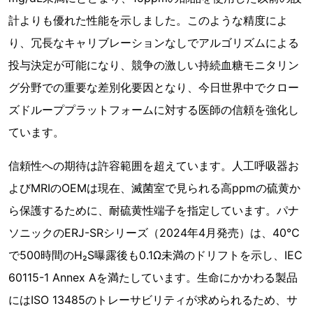
計よりも優れた性能を示しました。このような精度によ
り、冗長なキャリブレーションなしでアルゴリズムによる
投与決定が可能になり、競争の激しい持続血糖モニタリン
グ分野での重要な差別化要因となり、今日世界中でクロー
ズドループプラットフォームに対する医師の信頼を強化し
ています。
信頼性への期待は許容範囲を超えています。人工呼吸器お
よびMRIのOEMは現在、滅菌室で見られる高ppmの硫黄か
ら保護するために、耐硫黄性端子を指定しています。パナ
ソニックのERJ-SRシリーズ（2024年4月発売）は、40℃
で500時間のH₂S曝露後も0.1Ω未満のドリフトを示し、IEC
60115-1 Annex Aを満たしています。生命にかかわる製品
にはISO 13485のトレーサビリティが求められるため、サ