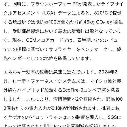
す。同時に、フラウンホーファーIPTが発表したライフサイ
クルアセスメント（LCA）データによると、820℃で稼働
する焼成炉では抵抗器100万個あたり約46kg CO₂-eが発生
し、受動部品製造において最大の炭素排出源となっていま
す。現在、OEMスコアカードでは、四半期ごとのレビュー
でこの指標に基づいてサプライヤーをベンチマークし、優
先ベンダーとしての地位を確保しています。
エネルギー効率の改善は急速に進んでいます。2024年2
月、ローデ・ファーネス・システムズは、マイクロ波と赤
外線をハイブリッド加熱するEcoFire-9コンベア窯を発表
しました。これにより、滞留時間が2分短縮され、部品100
0個あたりの電力入力が0.18kWh削減されます。桃園にあ
るヤゲオのパイロットラインはこの装置を導入し、SGSに
よって検証された年間11トンの炭素削減を記録しました。