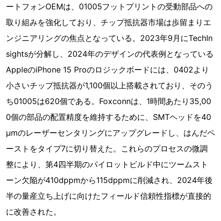
ートフォンOEMは、01005フットプリントの受動部品への
取り組みを強化しており、チップ抵抗器市場は歩留まりエ
ンジニアリングの焦点となっている。2023年9月にTechIn
sightsが分解し、2024年のデザインの代表例となっている
AppleのiPhone 15 Proのロジックボードには、0402より
小さいチップ抵抗器が1,100個以上搭載されており、そのう
ち01005は620個である。Foxconnは、1時間あたり35,00
0個の部品の配置精度を維持するために、SMTヘッドを40
µmのレーザーセンタリングにアップグレードし、はんだペ
ーストをタイプ7に切り替えた。これらのプロセスの微調
整により、第4四半期のパイロットビルド中にツームスト
ーン欠陥が410dppmから115dppmに削減され、2024年後
半の量産立ち上げに向けたフィールド信頼性指標が直接的
に改善された。