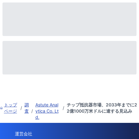
トップ
調
Astute Anal
チップ抵抗器市場、2033年までに2
/
/
ページ
査
/
ytica Co. Lt
2億1000万米ドルに達する見込み
d.
運営会社