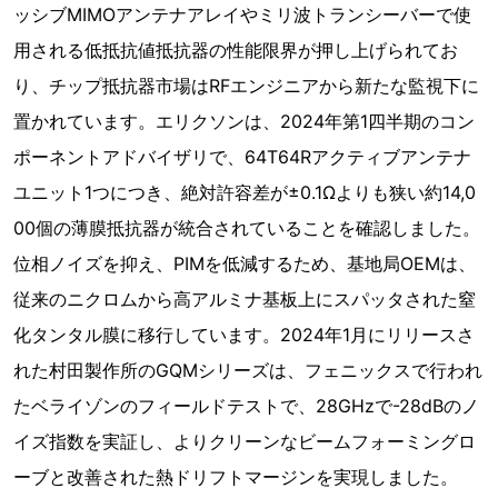
ッシブMIMOアンテナアレイやミリ波トランシーバーで使
用される低抵抗値抵抗器の性能限界が押し上げられてお
り、チップ抵抗器市場はRFエンジニアから新たな監視下に
置かれています。エリクソンは、2024年第1四半期のコン
ポーネントアドバイザリで、64T64Rアクティブアンテナ
ユニット1つにつき、絶対許容差が±0.1Ωよりも狭い約14,0
00個の薄膜抵抗器が統合されていることを確認しました。
位相ノイズを抑え、PIMを低減するため、基地局OEMは、
従来のニクロムから高アルミナ基板上にスパッタされた窒
化タンタル膜に移行しています。2024年1月にリリースさ
れた村田製作所のGQMシリーズは、フェニックスで行われ
たベライゾンのフィールドテストで、28GHzで-28dBのノ
イズ指数を実証し、よりクリーンなビームフォーミングロ
ーブと改善された熱ドリフトマージンを実現しました。