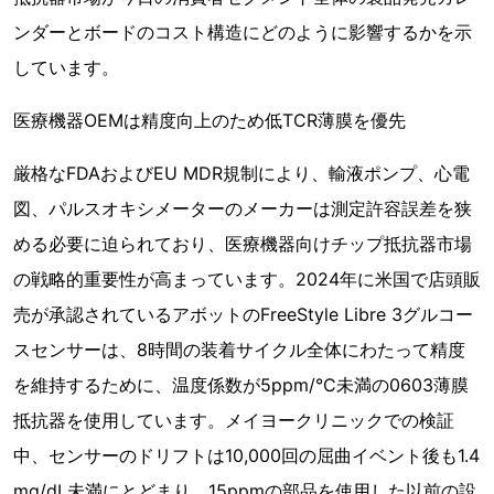
ンダーとボードのコスト構造にどのように影響するかを示
しています。
医療機器OEMは精度向上のため低TCR薄膜を優先
厳格なFDAおよびEU MDR規制により、輸液ポンプ、心電
図、パルスオキシメーターのメーカーは測定許容誤差を狭
める必要に迫られており、医療機器向けチップ抵抗器市場
の戦略的重要性が高まっています。2024年に米国で店頭販
売が承認されているアボットのFreeStyle Libre 3グルコー
スセンサーは、8時間の装着サイクル全体にわたって精度
を維持するために、温度係数が5ppm/°C未満の0603薄膜
抵抗器を使用しています。メイヨークリニックでの検証
中、センサーのドリフトは10,000回の屈曲イベント後も1.4
mg/dL未満にとどまり、15ppmの部品を使用した以前の設