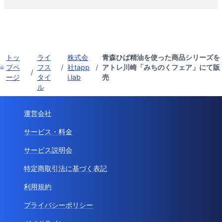
トッ
ライ
株式会
青森ひば精油を使った商品シリーズを
プペ
フス
/
社tapp
/
アトレ川崎「みちのくフェア」にて販
/
ージ
タイ
i.lab
売
ル
運営会社
サービス・料金
サービス説明会
特定商取引法に基づく表記
利用規約
プライバシーポリシー