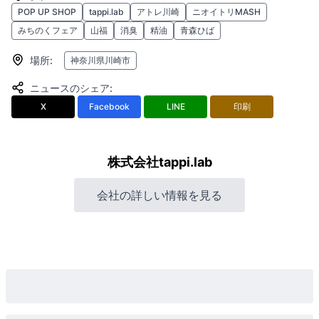
POP UP SHOP
tappi.lab
アトレ川崎
ニオイトリMASH
みちのくフェア
山福
消臭
精油
青森ひば
場所
:
神奈川県川崎市
ニュースのシェア
:
X
Facebook
LINE
印刷
株式会社tappi.lab
会社の詳しい情報を見る