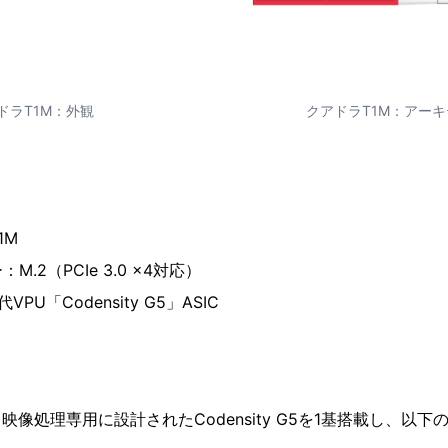
ドラT1M：外観
クアドラT1M：アー
1M
.2（PCIe 3.0 x4対応）
U「Codensity G5」ASIC
映像処理専用に設計されたCodensity G5を1基搭載し、以