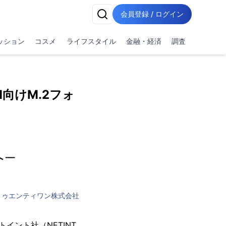
会員登録 / ログイン
ッション
コスメ
ライフスタイル
金融・経済
調査
M向けM.2フォ
 ―
トゥエンティワン株式会社
イント社（NETINT