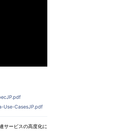
pecJP.pdf
a-Use-CasesJP.pdf
関連サービスの高度化に