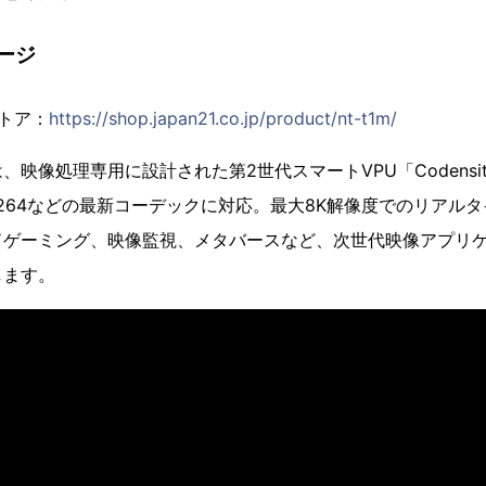
ージ
ストア：
https://shop.japan21.co.jp/product/nt-t1m/
映像処理専用に設計された第2世代スマートVPU「Codensit
、H.264などの最新コーデックに対応。最大8K解像度でのリアル
ドゲーミング、映像監視、メタバースなど、次世代映像アプリ
します。