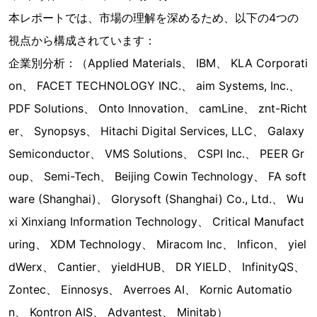
本レポートでは、市場の理解を深めるため、以下の4つの
視点から構成されています：
企業別分析：（Applied Materials、 IBM、 KLA Corporati
on、 FACET TECHNOLOGY INC.、 aim Systems, Inc.、
PDF Solutions、 Onto Innovation、 camLine、 znt-Richt
er、 Synopsys、 Hitachi Digital Services, LLC、 Galaxy
Semiconductor、 VMS Solutions、 CSPI Inc.、 PEER Gr
oup、 Semi-Tech、 Beijing Cowin Technology、 FA soft
ware (Shanghai)、 Glorysoft (Shanghai) Co., Ltd.、 Wu
xi Xinxiang Information Technology、 Critical Manufact
uring、 XDM Technology、 Miracom Inc、 Inficon、 yiel
dWerx、 Cantier、 yieldHUB、 DR YIELD、 InfinityQS、
Zontec、 Einnosys、 Averroes AI、 Kornic Automatio
n、 Kontron AIS、 Advantest、 Minitab）