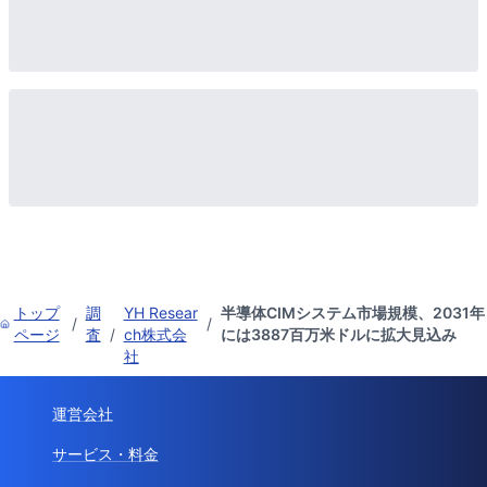
トップ
調
YH Resear
半導体CIMシステム市場規模、2031年
/
/
ページ
査
/
ch株式会
には3887百万米ドルに拡大見込み
社
運営会社
サービス・料金