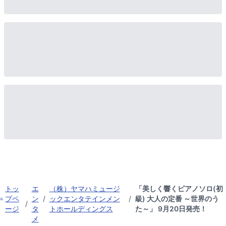
トッ
エ
（株）ヤマハミュージ
「美しく響くピアノソロ(初
プペ
ン
/
ックエンタテインメン
/
級) 大人の定番 ～世界のう
/
ージ
タ
トホールディングス
た～」 9月20日発売！
メ