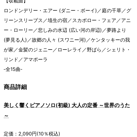
【収載曲】
ロンドンデリー・エアー (ダニー・ボーイ)／庭の千草／グ
リーンスリーブス／埴生の宿／スカボロー・フェア／アニ
ー・ローリー／悲しみの水辺 (広い河の岸辺)／夢路より
(夢見る人)／故郷の人々 (スワニー河)／ケンタッキーの我
が家／金髪のジェニー／ローレライ／野ばら／シェリト・
リンド／アマポーラ
‐全15曲‐
商品詳細
美しく響くピアノソロ(初級) 大人の定番 ～世界のうた
～
定価：2,090円(10％税込)