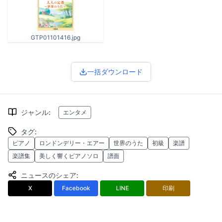
GTP01101416.jpg
一括ダウンロード
ジャンル
:
エンタメ
タグ
:
ピアノ
ロンドンデリー・エアー
世界のうた
初級
楽譜
楽譜集
美しく響くピアノソロ
譜面
ニュースのシェア
:
X
Facebook
LINE
印刷