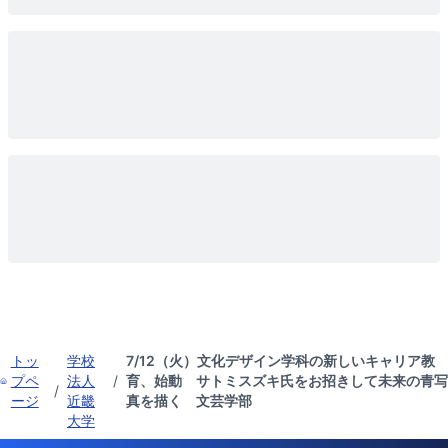
トッ
学校
7/12（火）文化デザイン学科の新しいキャリア教
プペ
法人
/
育、始動 サトミスズキ氏をお招きして未来の青写
/
ージ
近畿
真を描く 文芸学部
大学