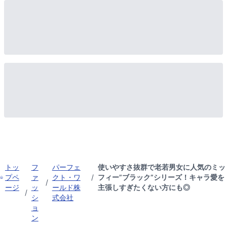
トッ
フ
パーフェ
使いやすさ抜群で老若男女に人気のミッ
プペ
ァ
クト・ワ
/
フィー”ブラック”シリーズ！キャラ愛を
/
ージ
ッ
ールド株
主張しすぎたくない方にも◎
/
シ
式会社
ョ
ン