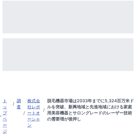
ト
調
株式会
脱毛機器市場は2033年までに5,324百万米ド
/
ッ
査
社レポ
ルを突破、新興地域と先進地域における家庭
/
プ
/
ートオ
用美容機器とサロングレードのレーザー技術
ペ
ーシャ
の需要増が後押し
ー
ン
ジ