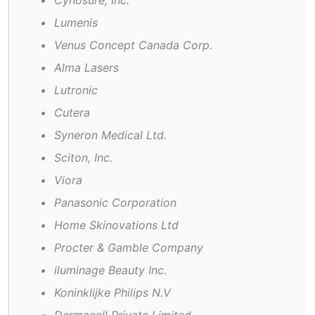
•	Cynosure, Inc.
•	Lumenis
•	Venus Concept Canada Corp.
•	Alma Lasers
•	Lutronic
•	Cutera
•	Syneron Medical Ltd.
•	Sciton, Inc.
•	Viora
•	Panasonic Corporation
•	Home Skinovations Ltd
•	Procter & Gamble Company
•	iluminage Beauty Inc.
•	Koninklijke Philips N.V