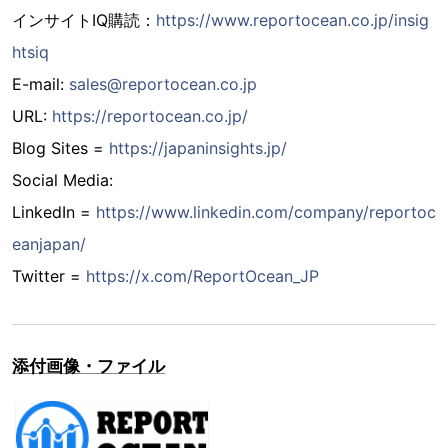
インサイトIQ購読：
https://www.reportocean.co.jp/insig
htsiq
E-mail:
sales@reportocean.co.jp
URL:
https://reportocean.co.jp/
Blog Sites =
https://japaninsights.jp/
Social Media:
LinkedIn =
https://www.linkedin.com/company/reportoc
eanjapan/
Twitter =
https://x.com/ReportOcean_JP
添付画像・ファイル