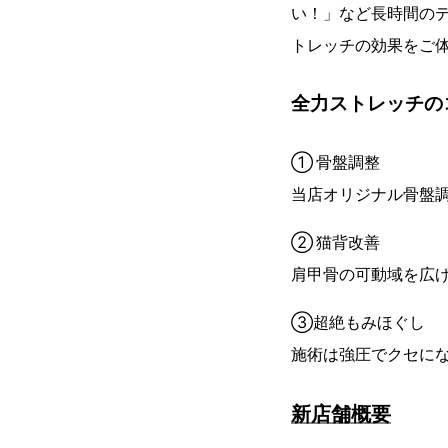
い！」など長時間の
トレッチの効果をご
全力ストレッチの
① 骨盤調整
当店オリジナル骨盤調
② 猫背改善
肩甲骨の可動域を広
③超絶もみほぐし
施術は強圧でクセに
新店舗概要