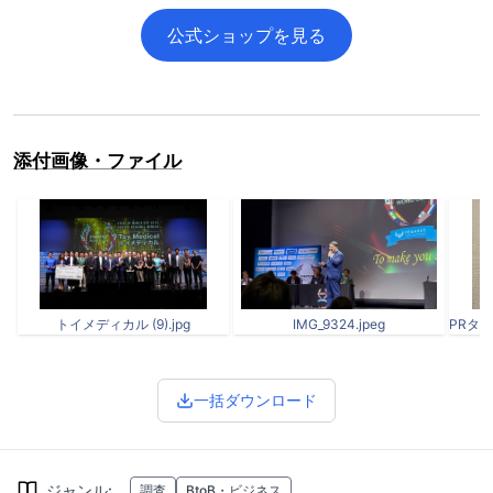
公式ショップを見る
添付画像・ファイル
トイメディカル (9).jpg
IMG_9324.jpeg
一括ダウンロード
ジャンル
:
調査
BtoB・ビジネス