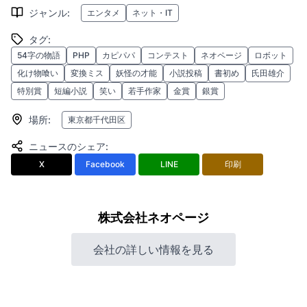
ジャンル
:
エンタメ
ネット・IT
タグ
:
54字の物語
PHP
カピパパ
コンテスト
ネオページ
ロボット
化け物喰い
変換ミス
妖怪の才能
小説投稿
書初め
氏田雄介
特別賞
短編小説
笑い
若手作家
金賞
銀賞
場所
:
東京都千代田区
ニュースのシェア
:
X
Facebook
LINE
印刷
株式会社ネオページ
会社の詳しい情報を見る