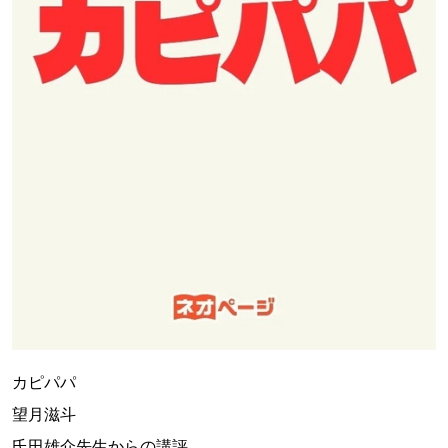
カピパパ
望月滋斗
氏田雄介先生からの講評