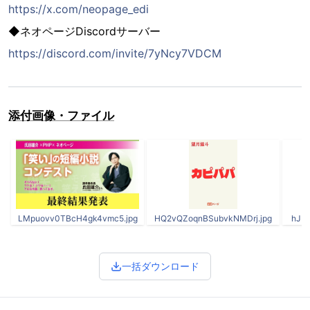
https://x.com/neopage_edi
◆ネオページDiscordサーバー
https://discord.com/invite/7yNcy7VDCM
添付画像・ファイル
LMpuovv0TBcH4gk4vmc5.jpg
HQ2vQZoqnBSubvkNMDrj.jpg
hJP
一括ダウンロード