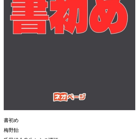
書初め
梅野飴