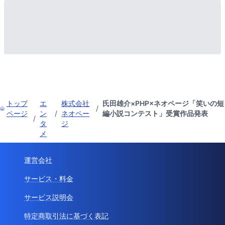
トップ
エ
株式会社
氏田雄介×PHP×ネオページ「笑いの短
/
ページ
ン
/
ネオペー
編小説コンテスト」受賞作品発表
/
タ
ジ
メ
運営会社
サービス・料金
サービス説明会
特定商取引法に基づく表記