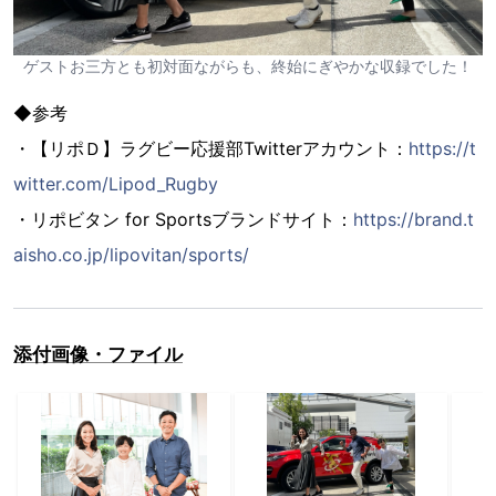
ゲストお三方とも初対面ながらも、終始にぎやかな収録でした！
◆参考
・【リポＤ】ラグビー応援部Twitterアカウント：
https://t
witter.com/Lipod_Rugby
・リポビタン for Sportsブランドサイト：
https://brand.t
aisho.co.jp/lipovitan/sports/
添付画像・ファイル