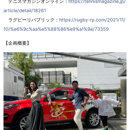
テニスマガジンオンライン：
https://tennismagazine.jp/
article/detail/18261
ラグビーリパブリック：
https://rugby-rp.com/2021/11/
10/%e6%9c%aa%e5%88%86%e9%a1%9e/73359
【企画概要】