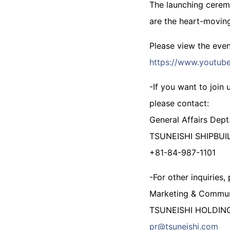
The launching cerem
are the heart-movin
Please view the eve
https://www.youtube
-If you want to join
please contact:
General Affairs Dept.
TSUNEISHI SHIPBUIL
+81-84-987-1101
-For other inquiries,
Marketing & Commun
TSUNEISHI HOLDIN
pr@tsuneishi.com