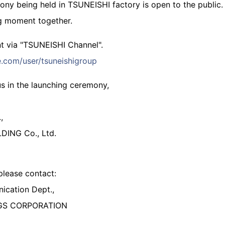
ony being held in TSUNEISHI factory is open to the public
g moment together.
nt via "TSUNEISHI Channel".
.com/user/tsuneishigroup
 us in the launching ceremony,
,
DING Co., Ltd.
 please contact:
ication Dept.,
GS CORPORATION