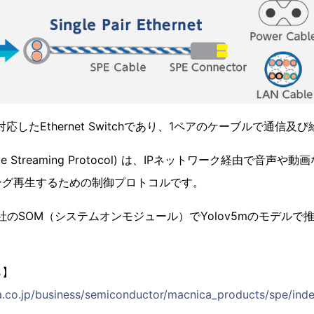
対応したEthernet Switchであり、1ペアのケーブルで通信
 Time Streaming Protocol) は、IPネットワーク経由で音
ング再生するための制御プロトコルです。
omm社のSOM（システムオンモジュール）でYolov5mのモデル
。
ら】
.co.jp/business/semiconductor/macnica_products/spe/inde