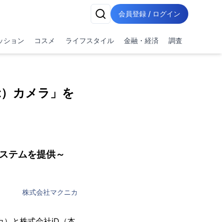
会員登録 / ログイン
ッション
コスメ
ライフスタイル
金融・経済
調査
net）カメラ」を
システムを提供～
株式会社マクニカ
）と株式会社iD（本