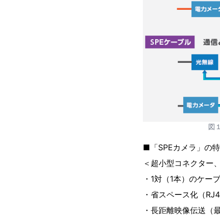
図
■「SPEカメラ」の
＜超小型コネクター
・1対（1本）のケー
・省スペース化（RJ
・長距離映像伝送（最