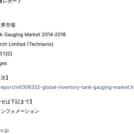
関連レポート
世界市場
nk Gauging Market 2014-2018
rch Limited (Technavio)
月13日
ges
目次】
/report/infi306332-global-inventory-tank-gauging-market.h
合せは下記まで】
インフォメーション
co.jp