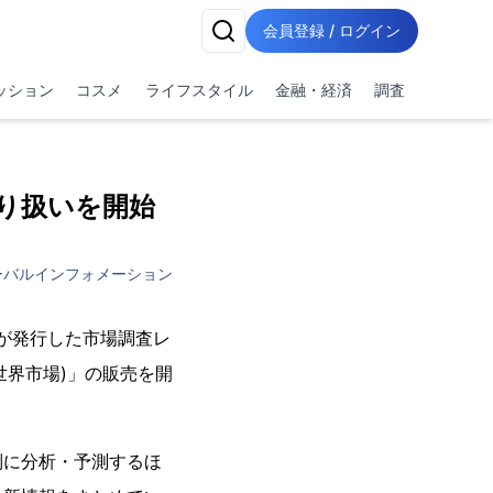
会員登録 / ログイン
ッション
コスメ
ライフスタイル
金融・経済
調査
取り扱いを開始
ーバルインフォメーション
vio)が発行した市場調査レ
残量計の世界市場)」の販売を開
別に分析・予測するほ