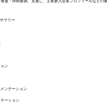
、推進・抑制要因、見通し、主要参入企業プロフィールなどの
ブサマリー
囲
ション
グメンテーション
ンテーション