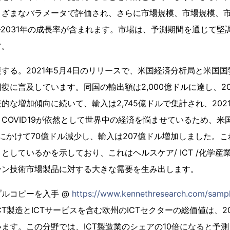
まざまなパラメータで評価され、さらに市場規模、市場規模、
2-2031年の成長率が含まれます。市場は、予測期間を通じて堅
す。
する。2021年5月4日のリリースで、米国経済分析局と米国国勢
復に言及しています。同国の輸出額は2,000億ドルに達し、202
な増加傾向に続いて、輸入は2,745億ドルで集計され、2021
COVID19が依然として世界中の経済を悩ませているため、米国
3月にかけて70億ドル減少し、輸入は207億ドル増加しました。
としているかを示しており、これはヘルスケア/ ICT /化学産
ーン技術市場製品に対する大きな需要を生み出します。
ルコピーを入手 @
https://www.kennethresearch.com/samp
、ICT製造とICTサービスを含む欧州のICTセクターの総価値は、20
ます。この分野では、ICT製造業のシェアの10倍になると予測