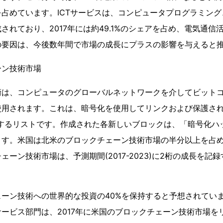
占めています。ICTサービスは、コンピュータプログラミン
れており、2017年には約49.1%のシェアを占め、電気通信活
の要因は、今後数年間で市場の成長にプラスの影響を与えると
ーン技術市場
術は、コンピュータのグローバルネットワークを介してビット
使用されます。これは、暗号化を使用してリンクおよび保護され
加するリストです。作成された各新しいブロックは、「暗号化ハ
ます。米国は北米のブロックチェーン技術市場の半分以上を占
ェーン技術市場は、予測期間(2017-2023)に2桁の成長を記
ーン技術への世界的な投資の40%を保持すると予想されてい
ービス部門は、2017年に米国のブロックチェーン技術市場を