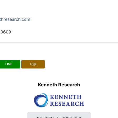
thresearch.com
 0609
LINE
印刷
Kenneth Research