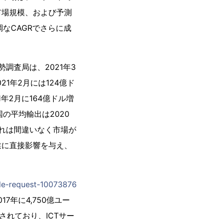
市場規模、および予測
調なCAGRでさらに成
調査局は、2021年3
1年2月には124億ド
年2月に164億ドル増
の平均輸出は2020
これは間違いなく市場が
業に直接影響を与え、
le-request-10073876
17年に4,750億ユー
されており、ICTサー