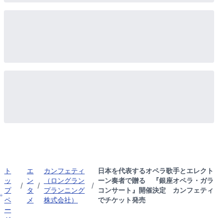
ト
エ
カンフェティ
日本を代表するオペラ歌手とエレクト
ッ
ン
（ロングラン
ーン奏者で贈る 『銀座オペラ・ガラ
/
/
/
プ
タ
プランニング
コンサート』開催決定 カンフェティ
ペ
メ
株式会社）
でチケット発売
ー