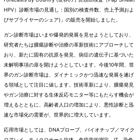
HPV）診断市場の見通し：国別の検査件数、売上予測およ
びサプライヤーのシェア)」の販売を開始しました。
ガン診断市場はいまや爆発的発展を見せようとしており、
研究者たちは腫瘍診断や治療の革新技術にアプローチして
おり、新たに固有の抗原を発見、病症の遺伝子に基づいた
未解明事項の扉を開けようとしています。今後10年間、世
界のガン診断市場は、ダイナミックかつ迅速な発展を遂げ
る領域として注目に値します。技術革新により、腫瘍発見
やガン治療に対する生体反応モニター等にもたらす機会が
増えるとともに、高齢者人口の増加により、悪性診断と迅
速な市場化の需要が、世界的に増大しています。
応用市場としては、DNAプローブ、バイオチップ／マイク
ロアレイ、モノクロナール抗体、免疫学的測定、IT、染色