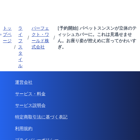
トッ
ラ
パーフェ
[予約開始] パペットスンスンが立体のテ
プペ
イ
クト・ワ
ィッシュカバーに。これは見逃せませ
/
/
ージ
フ
ールド株
ん。お座り姿が控えめに言ってかわいす
/
ス
式会社
ぎ。
タ
イ
ル
運営会社
サービス・料金
サービス説明会
特定商取引法に基づく表記
利用規約
プライバシーポリシー