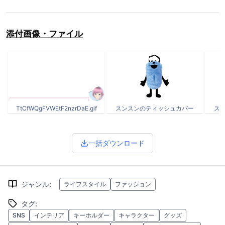
添付画像・ファイル
TtCfWQgFVWEtF2nzrDaE.gif
スンスンのティッシュカバー
ス
一括ダウンロード
ジャンル
:
ライフスタイル
ファッション
タグ
:
SNS
インテリア
キーホルダー
キャラクター
グッズ