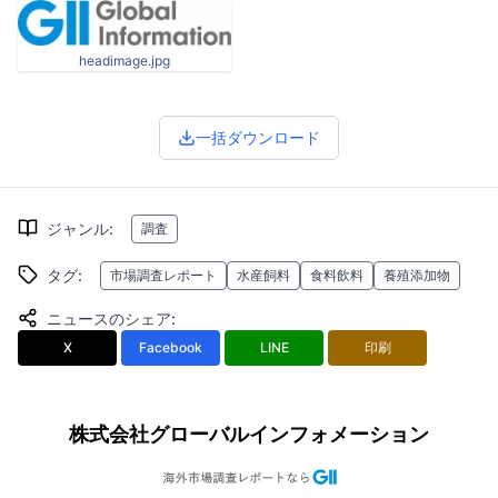
headimage.jpg
一括ダウンロード
ジャンル
:
調査
タグ
:
市場調査レポート
水産飼料
食料飲料
養殖添加物
ニュースのシェア
:
X
Facebook
LINE
印刷
株式会社グローバルインフォメーション