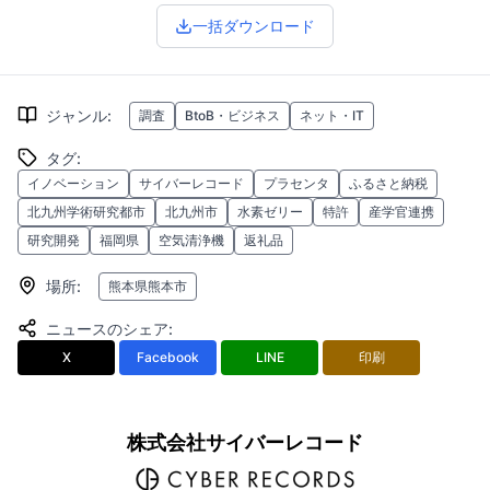
一括ダウンロード
ジャンル
:
調査
BtoB・ビジネス
ネット・IT
タグ
:
イノベーション
サイバーレコード
プラセンタ
ふるさと納税
北九州学術研究都市
北九州市
水素ゼリー
特許
産学官連携
研究開発
福岡県
空気清浄機
返礼品
場所
:
熊本県熊本市
ニュースのシェア
:
X
Facebook
LINE
印刷
株式会社サイバーレコード