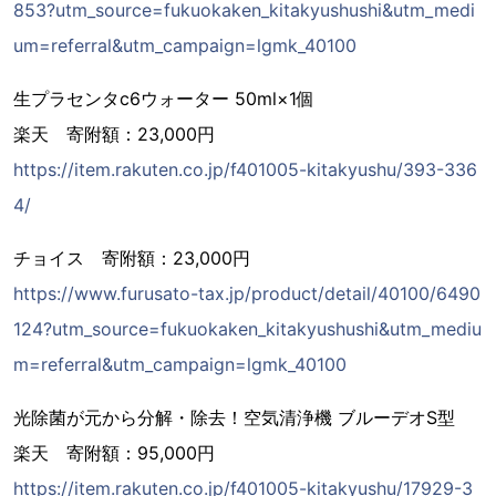
853?utm_source=fukuokaken_kitakyushushi&utm_medi
um=referral&utm_campaign=lgmk_40100
生プラセンタc6ウォーター 50ml×1個
楽天 寄附額：23,000円
https://item.rakuten.co.jp/f401005-kitakyushu/393-336
4/
チョイス 寄附額：23,000円
https://www.furusato-tax.jp/product/detail/40100/6490
124?utm_source=fukuokaken_kitakyushushi&utm_mediu
m=referral&utm_campaign=lgmk_40100
光除菌が元から分解・除去！空気清浄機 ブルーデオS型
楽天 寄附額：95,000円
https://item.rakuten.co.jp/f401005-kitakyushu/17929-3