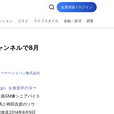
会員登録 / ログイン
ッション
コスメ
ライフスタイル
金融・経済
調査
ャンネルで8月
！
ターナージャパン株式会社
han.jp）を放送中のター
行役員GM兼シニアバイス
馬と袴田吉彦のソウ
放送2014年8月9日