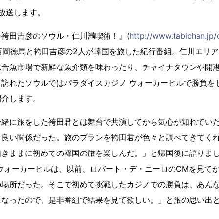
放送します。
袴田吉彦のソウル・仁川満喫術！』(
http://www.tabichan.jp/
西岡徳馬と袴田吉彦の2人が韓国を旅した紀行番組。仁川エリア
総合魚市場で新鮮な魚介類を味わったり、チャイナタウンや開
て訪れたソウルではパラダイスカジノ ウォーカーヒルで勝負を
紹介します。
一緒に旅をした袴田君とは舞台で共演してから気心が知れてい
て良い関係だった。旅のプランを袴田君が色々と調べてきてく
由きままに初めての韓国の旅を楽しんだ。」と帰国後に語りま
ウォーカーヒルは、以前、ロバート・デ・ニーロのCMを見て
の場所だった。そこで初めて挑戦したカジノでの勝負は、あん
になったので、是非番組で結果を見て欲しい。」と旅の思い出