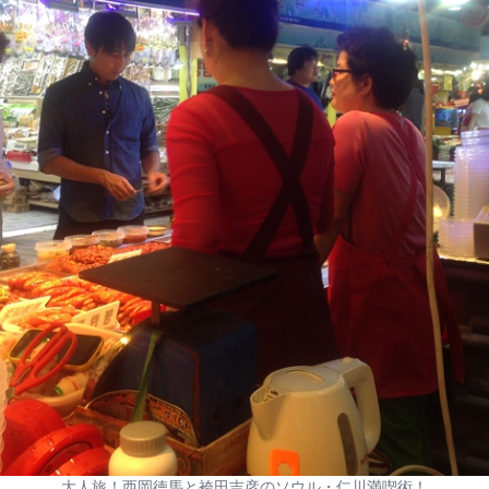
大人旅！西岡徳馬と袴田吉彦のソウル・仁川満喫術！