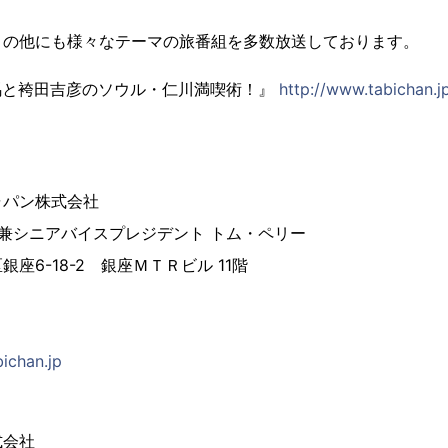
この他にも様々なテーマの旅番組を多数放送しております。
馬と袴田吉彦のソウル・仁川満喫術！』
http://www.tabichan.j
ャパン株式会社
兼シニアバイスプレジデント トム・ペリー
座6-18-2 銀座ＭＴＲビル 11階
ichan.jp
式会社