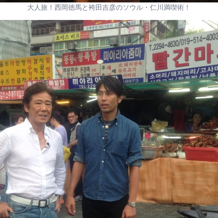
大人旅！西岡徳馬と袴田吉彦のソウル・仁川満喫術！