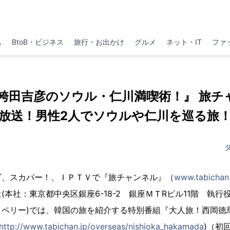
ム
BtoB・ビジネス
旅行・お出かけ
グルメ
ネット・IT
ファ
袴田吉彦のソウル・仁川満喫術！』 旅チ
放送！男性2人でソウルや仁川を巡る旅
ビ、スカパー！、ＩＰＴＶで『旅チャンネル』（
www.tabic
社
(本社：東京都中央区銀座6-18-2 銀座ＭＴRビル11階 執
・ペリー)では、韓国の旅を紹介する特別番組『大人旅！西岡徳
http://www.tabichan.jp/overseas/nishioka_hakamada
)（初回