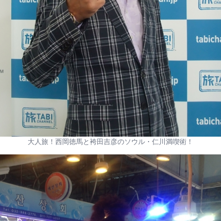
大人旅！西岡徳馬と袴田吉彦のソウル・仁川満喫術！