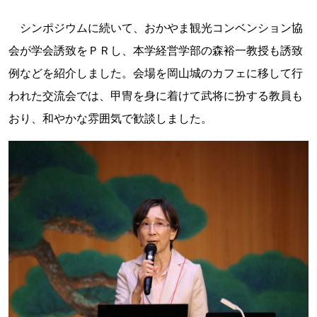
シンポジウムに続いて、おかやま観光コンベンション協
会が学会誘致をＰＲし、本学経営学部の森裕一教授も誘致
例などを紹介しました。会場を岡山城のカフェに移して行
われた交流会では、甲冑を身に着けて武将に扮する教員も
おり、和やかな雰囲気で歓談しました。