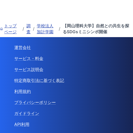
トップ
調
学校法人
【岡山理科大学】自然との共生を探
/
/
/
ページ
査
加計学園
るSDGsミニシンポ開催
運営会社
サービス・料金
サービス説明会
特定商取引法に基づく表記
利用規約
プライバシーポリシー
ガイドライン
API利用