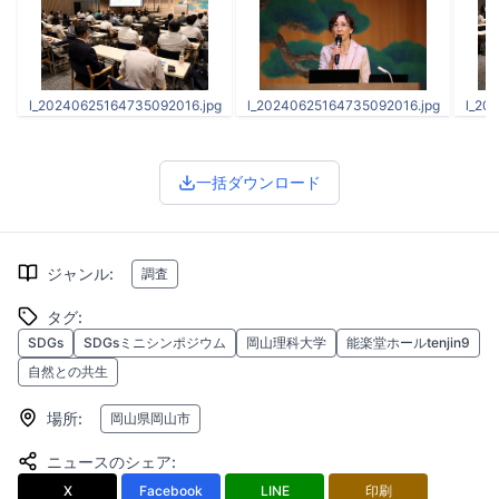
l_20240625164735092016.jpg
l_20240625164735092016.jpg
l_20
一括ダウンロード
ジャンル
:
調査
タグ
:
SDGs
SDGsミニシンポジウム
岡山理科大学
能楽堂ホールtenjin9
自然との共生
場所
:
岡山県岡山市
ニュースのシェア
:
X
Facebook
LINE
印刷