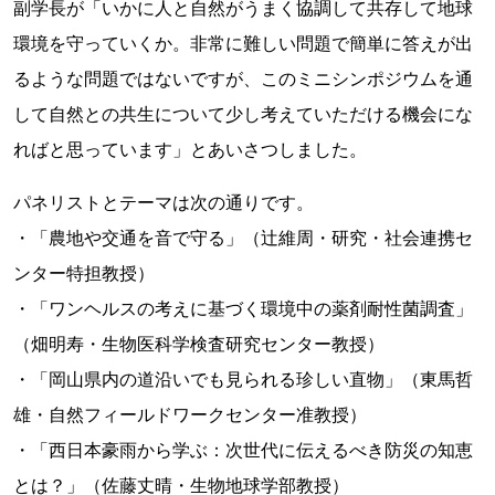
副学長が「いかに人と自然がうまく協調して共存して地球
環境を守っていくか。非常に難しい問題で簡単に答えが出
るような問題ではないですが、このミニシンポジウムを通
して自然との共生について少し考えていただける機会にな
ればと思っています」とあいさつしました。
パネリストとテーマは次の通りです。
・「農地や交通を音で守る」（辻維周・研究・社会連携セ
ンター特担教授）
・「ワンヘルスの考えに基づく環境中の薬剤耐性菌調査」
（畑明寿・生物医科学検査研究センター教授）
・「岡山県内の道沿いでも見られる珍しい直物」（東馬哲
雄・自然フィールドワークセンター准教授）
・「西日本豪雨から学ぶ：次世代に伝えるべき防災の知恵
とは？」（佐藤丈晴・生物地球学部教授）