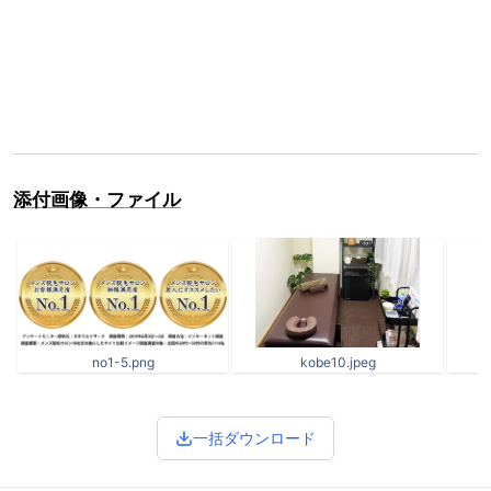
添付画像・ファイル
no1-5.png
kobe10.jpeg
i
一括ダウンロード