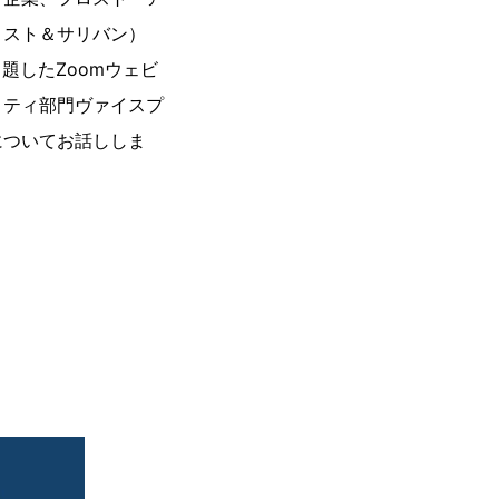
ロスト＆サリバン）
と題したZoomウェビ
リティ部門ヴァイスプ
についてお話ししま