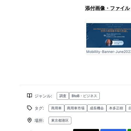
添付画像・ファイル
Mobillity-Banner-June202
ジャンル
:
調査
BtoB・ビジネス
タグ
:
商用車
商用車市場
成長機会
本多正樹
場所
:
東京都港区