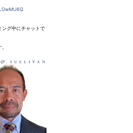
0RLOwMU6Q
ィング中にチャットで
す。