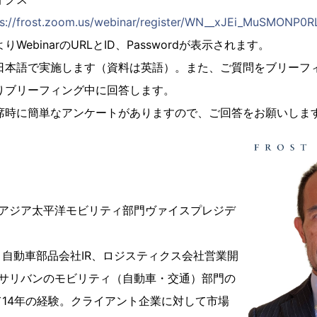
ps://frost.zoom.us/webinar/register/WN__xJEi_MuSMONP
WebinarのURLとID、Passwordが表示されます。
日本語で実施します（資料は英語）。また、ご質問をブリーフ
りブリーフィング中に回答します。
席時に簡単なアンケートがありますので、ご回答をお願いしま
 アジア太平洋モビリティ部門ヴァイスプレジデ
自動車部品会社IR、ロジスティクス会社営業開
&サリバンのモビリティ（自動車・交通）部門の
14年の経験。クライアント企業に対して市場