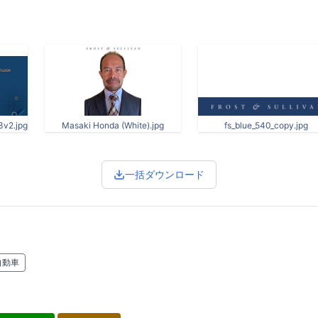
3v2.jpg
Masaki Honda (White).jpg
fs_blue_540_copy.jpg
一括ダウンロード
自動車